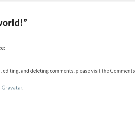
world!”
ce:
, editing, and deleting comments, please visit the Comments
m
Gravatar
.