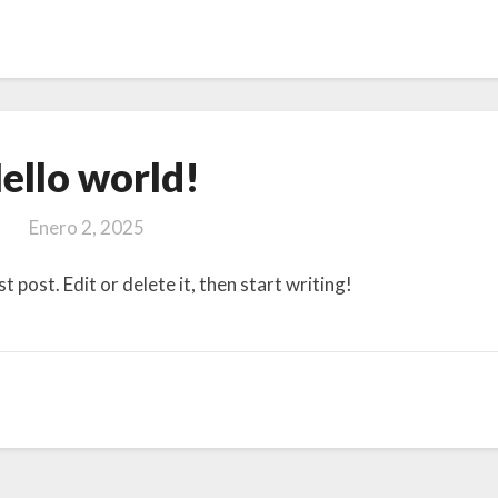
Hello
ello world!
world!
Enero 2, 2025
post. Edit or delete it, then start writing!